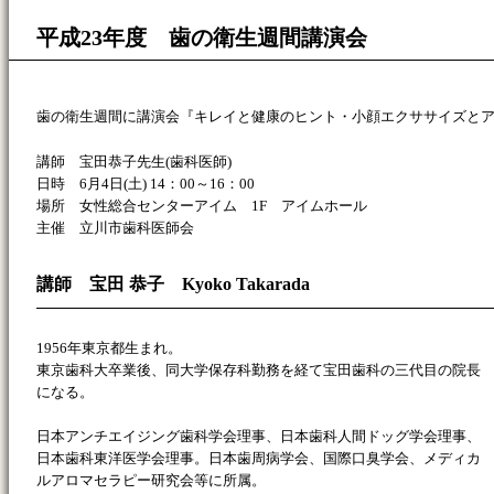
平成23年度 歯の衛生週間講演会
歯の衛生週間に講演会『キレイと健康のヒント・小顔エクササイズと
講師 宝田恭子先生(歯科医師)
日時 6月4日(土) 14：00～16：00
場所 女性総合センターアイム 1F アイムホール
主催 立川市歯科医師会
講師 宝田 恭子 Kyoko Takarada
1956年東京都生まれ。
東京歯科大卒業後、同大学保存科勤務を経て宝田歯科の三代目の院長
になる。
日本アンチエイジング歯科学会理事、日本歯科人間ドッグ学会理事、
日本歯科東洋医学会理事。日本歯周病学会、国際口臭学会、メディカ
ルアロマセラピー研究会等に所属。